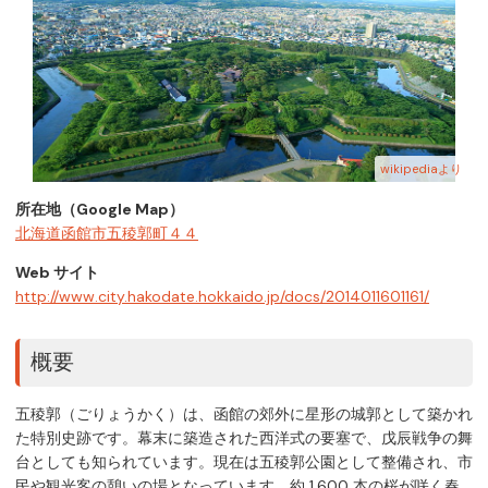
wikipediaより
所在地（Google Map）
北海道函館市五稜郭町４４
Web サイト
http://www.city.hakodate.hokkaido.jp/docs/2014011601161/
概要
五稜郭（ごりょうかく）は、函館の郊外に星形の城郭として築かれ
た特別史跡です。幕末に築造された西洋式の要塞で、戊辰戦争の舞
台としても知られています。現在は五稜郭公園として整備され、市
民や観光客の憩いの場となっています。約 1,600 本の桜が咲く春