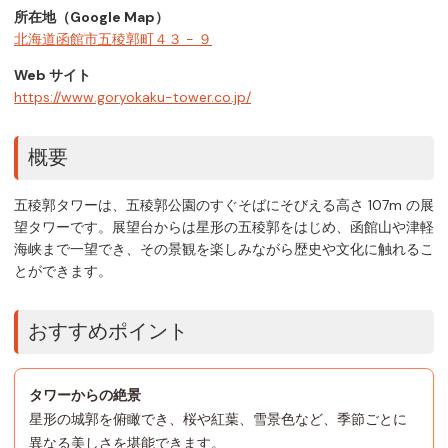
所在地（Google Map）
北海道函館市五稜郭町４３ − ９
Web サイト
https://www.goryokaku-tower.co.jp/
概要
五稜郭タワーは、五稜郭公園のすぐそばにそびえる高さ 107m の展
望タワーです。展望台からは星形の五稜郭をはじめ、函館山や津軽
海峡まで一望でき、その景観を楽しみながら歴史や文化に触れるこ
とができます。
おすすめポイント
タワーからの絶景
星形の城郭を俯瞰でき、桜や紅葉、雪景色など、季節ごとに
異なる美しさを堪能できます。