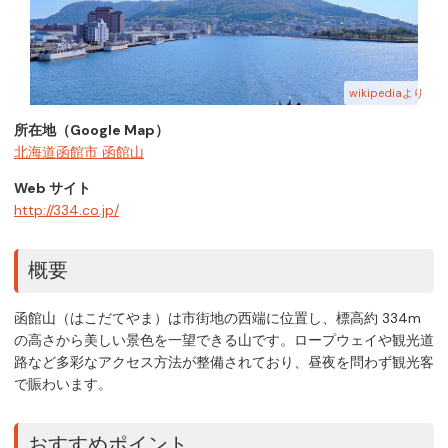
wikipediaより
所在地（Google Map）
北海道函館市 函館山
Web サイト
http://334.co.jp/
概要
函館山（はこだてやま）は市街地の西端に位置し、標高約 334m
の高さから美しい景色を一望できる山です。ロープウェイや観光道
路など多彩なアクセス方法が整備されており、昼夜を問わず観光客
で賑わいます。
おすすめポイント